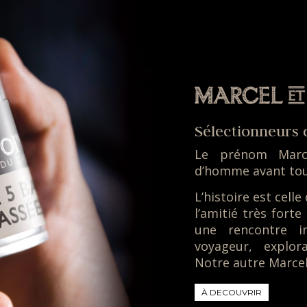
Sélectionneurs 
Le prénom Marce
d’homme avant tou
L’histoire est cel
l’amitié très fort
une rencontre i
voyageur, explor
Notre autre Marcel 
À DECOUVRIR