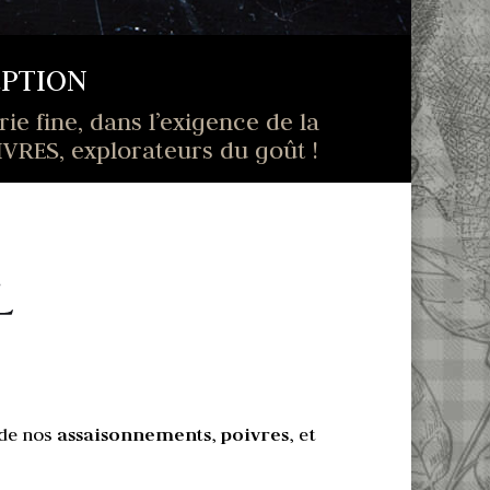
EPTION
 fine, dans l’exigence de la
IVRES, explorateurs du goût !
 de nos
assaisonnements
,
poivres
, et