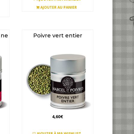
AJOUTER AU PANIER
nne
Poivre vert entier
4,60
€
AJOUTER À MA WISHLIST