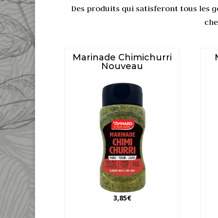
Des produits qui satisferont tous les g
che
Marinade Chimichurri
Nouveau
3,85
€