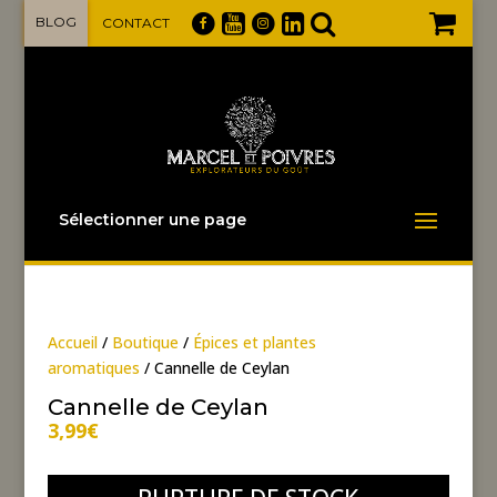
BLOG
CONTACT
Sélectionner une page
Accueil
/
Boutique
/
Épices et plantes
aromatiques
/ Cannelle de Ceylan
Cannelle de Ceylan
3,99
€