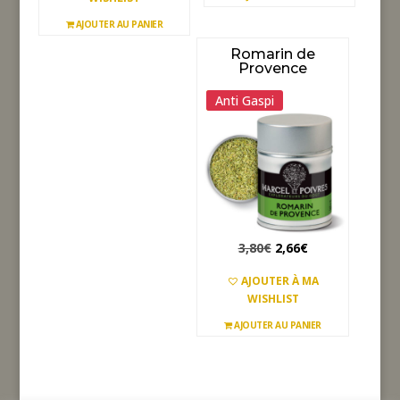
AJOUTER AU PANIER
Romarin de
Provence
Promo !
Anti Gaspi
Le
Le
3,80
€
2,66
€
prix
prix
AJOUTER À MA
initial
actuel
WISHLIST
était :
est :
AJOUTER AU PANIER
3,80€.
2,66€.