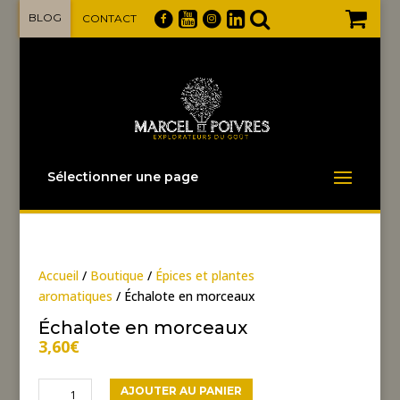
BLOG
CONTACT
Sélectionner une page
Accueil
/
Boutique
/
Épices et plantes
aromatiques
/ Échalote en morceaux
Échalote en morceaux
3,60
€
quantité
AJOUTER AU PANIER