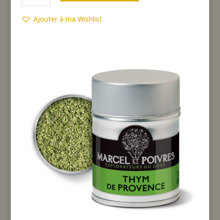
de
Thym
Ajouter à ma Wishlist
de
Provence