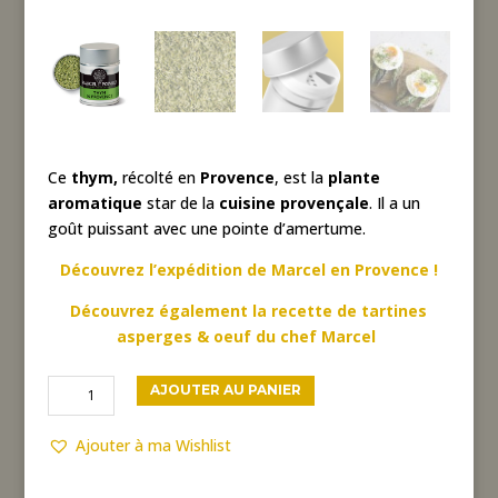
Ce
thym,
récolté en
Provence
, est la
plante
aromatique
star de la
cuisine provençale
. Il a un
goût puissant avec une pointe d’amertume.
Découvrez l’expédition de Marcel en Provence !
Découvrez également la recette de tartines
asperges & oeuf du chef Marcel
quantité
AJOUTER AU PANIER
de
Thym
Ajouter à ma Wishlist
de
Provence