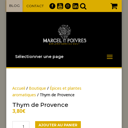
BLOG
CONTACT
Sélectionner une page
Accueil
/
Boutique
/
Épices et plantes
aromatiques
/ Thym de Provence
Thym de Provence
3,80
€
quantité
AJOUTER AU PANIER